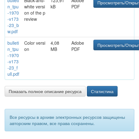
bulleti
Black-and-
123,91
Adobe
Просмотреть/Откры
n_tpu
white versi
kB
PDF
-1970
on of the p
-v173
review
-23_b
w.pdf
bulleti
Color versi
4,08
Adobe
Просмотреть/Откры
n_tpu
on
MB
PDF
-1970
-v173
-23_f
ull.pdf
Показать полное описание ресурса
Статистика
Все ресурсы в архиве электронных ресурсов защищены
авторским правом, все права сохранены.