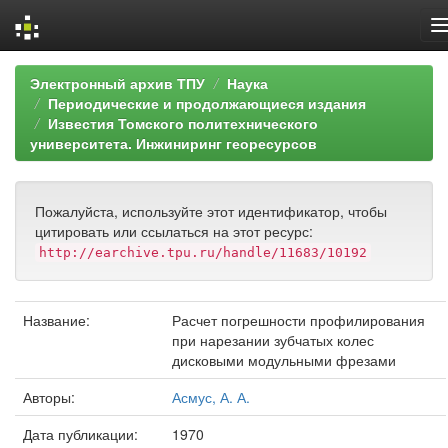
Skip
Электронный архив ТПУ
Наука
navigation
Периодические и продолжающиеся издания
Известия Томского политехнического
университета. Инжиниринг георесурсов
Пожалуйста, используйте этот идентификатор, чтобы
цитировать или ссылаться на этот ресурс:
http://earchive.tpu.ru/handle/11683/10192
Название:
Расчет погрешности профилирования
при нарезании зубчатых колес
дисковыми модульными фрезами
Авторы:
Асмус, А. А.
Дата публикации:
1970