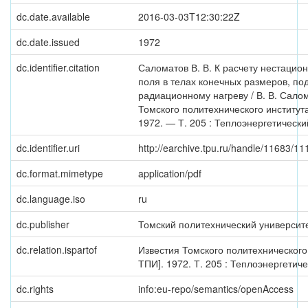
dc.date.available
2016-03-03T12:30:22Z
dc.date.issued
1972
dc.identifier.citation
Саломатов В. В. К расчету нестацио
поля в телах конечных размеров, п
радиационному нагреву / В. В. Салом
Томского политехнического институт
1972. — Т. 205 : Теплоэнергетический
dc.identifier.uri
http://earchive.tpu.ru/handle/11683/11
dc.format.mimetype
application/pdf
dc.language.iso
ru
dc.publisher
Томский политехнический университ
dc.relation.ispartof
Известия Томского политехнического
ТПИ]. 1972. Т. 205 : Теплоэнергетич
dc.rights
info:eu-repo/semantics/openAccess