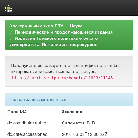
Skip
Электронный архив ТПУ
Наука
navigation
Периодические и продолжающиеся издания
Известия Томского политехнического
университета. Инжиниринг георесурсов
Пожалуйста, используйте этот идентификатор, чтобы
цитировать или ссылаться на этот ресурс:
http://earchive.tpu.ru/handle/11683/11145
Полная запись метаданных
Поле DC
Значение
dc.contributor.author
Саломатов, В. В.
dc.date.accessioned
2016-03-03T12:30:22Z