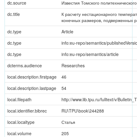
dc.source
Известия Томского политехнического
dc.title
К расчету нестационарного температ
конечных размеров, подверженных 
dc.type
Article
dc.type
info:eu-repo/semantics/publishedVersi
dc.type
info:eu-repo/semantics/article
dcterms.audience
Researches
local.description.firstpage
46
local.description.lastpage
54
local.filepath
http://www.lib.tpu.ru/fulltext/v/Bulleti
local.identifier.bibrec
RU\TPU\book\244288
local.localtype
Статья
local.volume
205