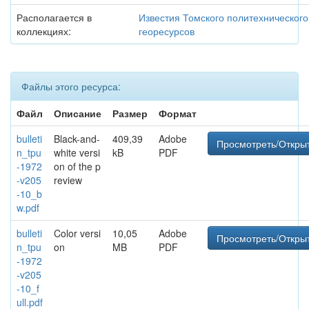
Располагается в
Известия Томского политехнического
коллекциях:
георесурсов
Файлы этого ресурса:
Файл
Описание
Размер
Формат
bulleti
Black-and-
409,39
Adobe
Просмотреть/Откры
n_tpu
white versi
kB
PDF
-1972
on of the p
-v205
review
-10_b
w.pdf
bulleti
Color versi
10,05
Adobe
Просмотреть/Откры
n_tpu
on
MB
PDF
-1972
-v205
-10_f
ull.pdf