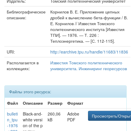
Издатель:
Томский политехнический университет
Библиографическое
Корнилов В. Е. Приложение цепных
описание:
дробей к вычислению бета-функции / В.
Е. Корнилов // Известия Томского
политехнического института [Известия
ТПИ]. — 1976. — Т. 226 :
Теплоэнергетика. — [С. 112-115].
URI:
http://earchive.tpu.ru/handle/11683/11836
Располагается в
Известия Томского политехнического
коллекциях:
университета. Инжиниринг георесурсов
Файлы этого ресурса:
Файл
Описание
Размер
Формат
bulleti
Black-and-
260,06
Adobe
Просмотреть/Откры
n_tpu
white versi
kB
PDF
-1976
on of the p