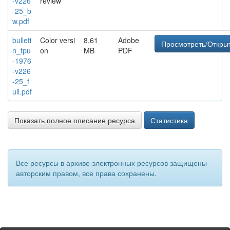
-v226
review
-25_b
w.pdf
bulleti
Color versi
8,61
Adobe
Просмотреть/Откры
n_tpu
on
MB
PDF
-1976
-v226
-25_f
ull.pdf
Показать полное описание ресурса
Статистика
Все ресурсы в архиве электронных ресурсов защищены
авторским правом, все права сохранены.