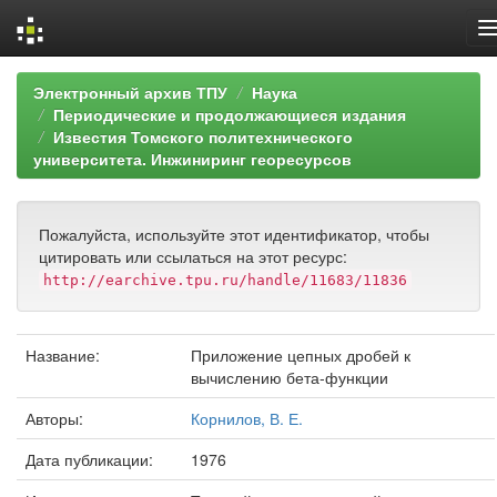
Skip
Электронный архив ТПУ
Наука
navigation
Периодические и продолжающиеся издания
Известия Томского политехнического
университета. Инжиниринг георесурсов
Пожалуйста, используйте этот идентификатор, чтобы
цитировать или ссылаться на этот ресурс:
http://earchive.tpu.ru/handle/11683/11836
Название:
Приложение цепных дробей к
вычислению бета-функции
Авторы:
Корнилов, В. Е.
Дата публикации:
1976