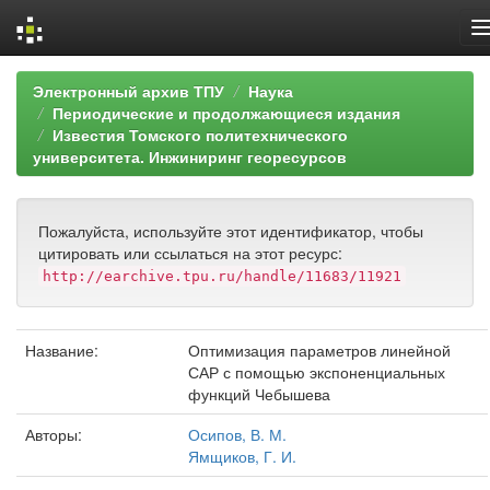
Skip
Электронный архив ТПУ
Наука
navigation
Периодические и продолжающиеся издания
Известия Томского политехнического
университета. Инжиниринг георесурсов
Пожалуйста, используйте этот идентификатор, чтобы
цитировать или ссылаться на этот ресурс:
http://earchive.tpu.ru/handle/11683/11921
Название:
Оптимизация параметров линейной
САР с помощью экспоненциальных
функций Чебышева
Авторы:
Осипов, В. М.
Ямщиков, Г. И.