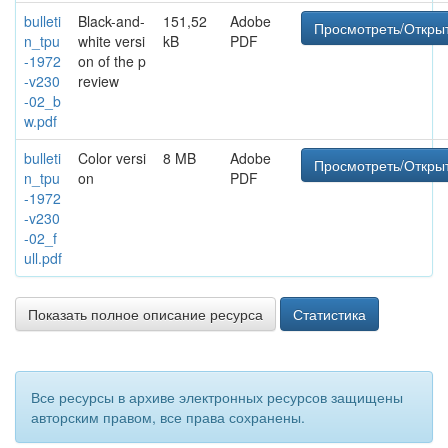
bulleti
Black-and-
151,52
Adobe
Просмотреть/Откры
n_tpu
white versi
kB
PDF
-1972
on of the p
-v230
review
-02_b
w.pdf
bulleti
Color versi
8 MB
Adobe
Просмотреть/Откры
n_tpu
on
PDF
-1972
-v230
-02_f
ull.pdf
Показать полное описание ресурса
Статистика
Все ресурсы в архиве электронных ресурсов защищены
авторским правом, все права сохранены.