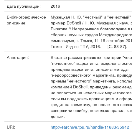
Дата публикации:
2016
Библиографическое
Мужецкая Н. Ю. "Честный" и "нечестный"
описание:
пример DeSheli / Н. Ю. Мужецкая ; науч. р
Рыжкова // Непрерывное благополучие в 
сборник научных трудов Международного
симпозиума, г. Томск, 11-16 сентября 201
Томск : Изд-во ТПУ, 2016. — [С. 83-87].
Аннотация:
В статье рассматриваются критерии "чест
"нечестного" маркетинга, выделены осно
принципы маркетинга, описаны методы
"недобросовестного" маркетинга, привод
приемы "нечестного" маркетинга, испол
компанией DeSheli, приведены рекоменда
не попасться на нечестных маркетологов,
если вы поддались провокациям и офор
кредит на косметику, но после того осозн
совершили ошибку, несколько правил, ка
деньги.
URI:
http://earchive.tpu.ru/handle/11683/35942