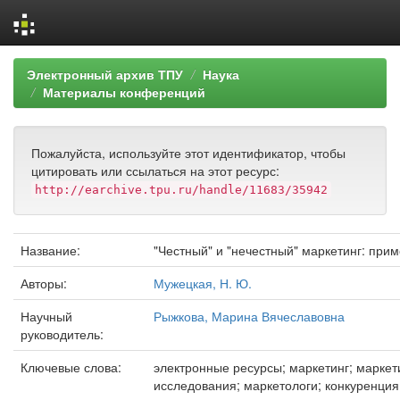
Skip
Электронный архив ТПУ
Наука
navigation
Материалы конференций
Пожалуйста, используйте этот идентификатор, чтобы
цитировать или ссылаться на этот ресурс:
http://earchive.tpu.ru/handle/11683/35942
Название:
"Честный" и "нечестный" маркетинг: прим
Авторы:
Мужецкая, Н. Ю.
Научный
Рыжкова, Марина Вячеславовна
руководитель:
Ключевые слова:
электронные ресурсы; маркетинг; марке
исследования; маркетологи; конкуренция