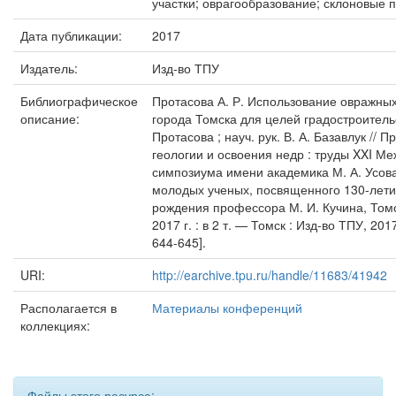
участки; оврагообразование; склоновые 
Дата публикации:
2017
Издатель:
Изд-во ТПУ
Библиографическое
Протасова А. Р. Использование овражны
описание:
города Томска для целей градостроительст
Протасова ; науч. рук. В. А. Базавлук // 
геологии и освоения недр : труды XXI М
симпозиума имени академика М. А. Усова
молодых ученых, посвященного 130-лети
рождения профессора М. И. Кучина, Томс
2017 г. : в 2 т. — Томск : Изд-во ТПУ, 201
644-645].
URI:
http://earchive.tpu.ru/handle/11683/41942
Располагается в
Материалы конференций
коллекциях:
Файлы этого ресурса: