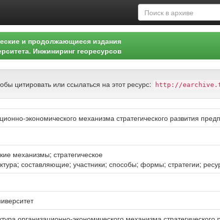
еские и продолжающиеся издания
ерситета. Инжиниринг георесурсов
тобы цитировать или ссылаться на этот ресурс:
http://earchive.
ационно-экономического механизма стратегического развития пред
кие механизмы; стратегическое
уктура; составляющие; участники; способы; формы; стратегии; рес
ниверситет
уктура организационно-экономического механизма стратегического р