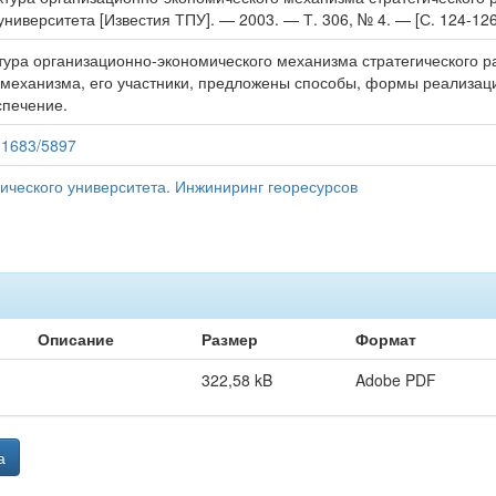
ниверситета [Известия ТПУ]. — 2003. — Т. 306, № 4. — [С. 124-126
ктура организационно-экономического механизма стратегического 
механизма, его участники, предложены способы, формы реализац
спечение.
/11683/5897
ического университета. Инжиниринг георесурсов
Описание
Размер
Формат
322,58 kB
Adobe PDF
а