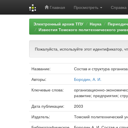
Главная
Просмотреть
Справка
Skip
Электронный архив ТПУ
Наука
Периодич
navigation
Известия Томского политехнического унив
Пожалуйста, используйте этот идентификатор, ч
Название:
Состав и структура организ
Авторы:
Бородин, А. И.
Ключевые слова:
организационно-экономичес
развитие; предприятия; стр
Дата публикации:
2003
Издатель:
Томский политехнический у
Библиографическое
Бородин А. И. Состав и стр