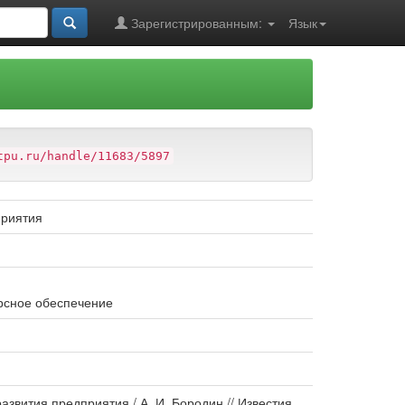
Зарегистрированным:
Язык
tpu.ru/handle/11683/5897
приятия
урсное обеспечение
азвития предприятия / А. И. Бородин // Известия