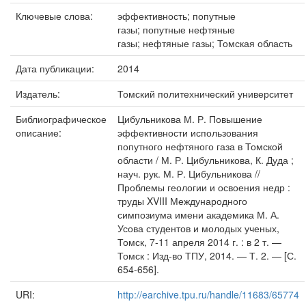
Ключевые слова:
эффективность; попутные
газы; попутные нефтяные
газы; нефтяные газы; Томская область
Дата публикации:
2014
Издатель:
Томский политехнический университет
Библиографическое
Цибульникова М. Р. Повышение
описание:
эффективности использования
попутного нефтяного газа в Томской
области / М. Р. Цибульникова, К. Дуда ;
науч. рук. М. Р. Цибульникова //
Проблемы геологии и освоения недр :
труды XVIII Международного
симпозиума имени академика М. А.
Усова студентов и молодых ученых,
Томск, 7-11 апреля 2014 г. : в 2 т. —
Томск : Изд-во ТПУ, 2014. — Т. 2. — [С.
654-656].
URI:
http://earchive.tpu.ru/handle/11683/65774