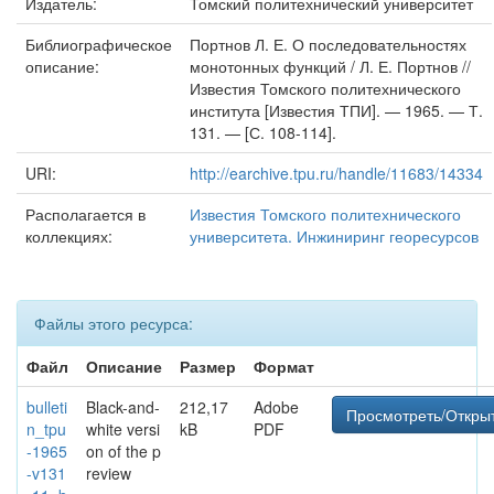
Издатель:
Томский политехнический университет
Библиографическое
Портнов Л. Е. О последовательностях
описание:
монотонных функций / Л. Е. Портнов //
Известия Томского политехнического
института [Известия ТПИ]. — 1965. — Т.
131. — [С. 108-114].
URI:
http://earchive.tpu.ru/handle/11683/14334
Располагается в
Известия Томского политехнического
коллекциях:
университета. Инжиниринг георесурсов
Файлы этого ресурса:
Файл
Описание
Размер
Формат
bulleti
Black-and-
212,17
Adobe
Просмотреть/Откры
n_tpu
white versi
kB
PDF
-1965
on of the p
-v131
review