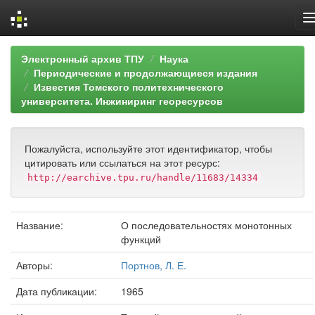
Skip
Электронный архив ТПУ
Наука
navigation
Периодические и продолжающиеся издания
Известия Томского политехнического
университета. Инжиниринг георесурсов
Пожалуйста, используйте этот идентификатор, чтобы
цитировать или ссылаться на этот ресурс:
http://earchive.tpu.ru/handle/11683/14334
Название:
О последовательностях монотонных
функций
Авторы:
Портнов, Л. Е.
Дата публикации:
1965