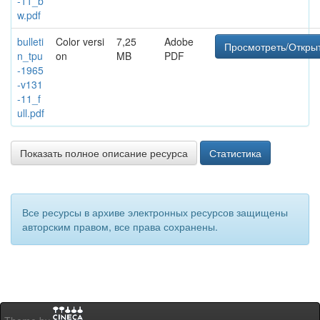
-11_b
w.pdf
bulleti
Color versi
7,25
Adobe
Просмотреть/Откры
n_tpu
on
MB
PDF
-1965
-v131
-11_f
ull.pdf
Показать полное описание ресурса
Статистика
Все ресурсы в архиве электронных ресурсов защищены
авторским правом, все права сохранены.